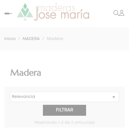
Navegación
de
palanca
Inicio
MADERA
Madera
Madera

Relevancia
FILTRAR
Mostrando 1-2 de 2 artículo(s)