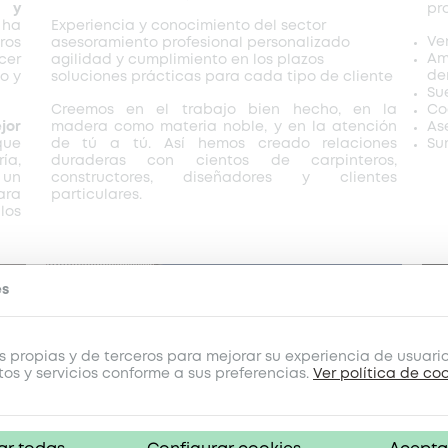
a y
pr
 ha
Experiencia y conocimiento del sector
Ve
ros
asesoramiento profesional personalizado
Am
cer
agilidad y cumplimiento en los plazos
de
o y
soluciones prácticas para cada tipo de cliente
Su
Creemos en el trabajo bien hecho, en la
Co
jor
madera como materia noble, y en la atención
As
que
de tú a tú. Así hemos creado relaciones
Su
ía,
duraderas con cientos de carpinteros,
 un
constructores, diseñadores y clientes
ara
particulares.
los
es
 propias y de terceros para mejorar su experiencia de usuari
tos y servicios conforme a sus preferencias.
Ver política de co