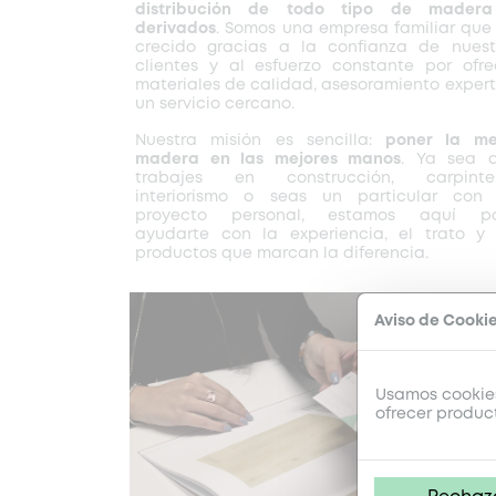
distribución de todo tipo de mader
derivados
. Somos una empresa familiar que
crecido gracias a la confianza de nuest
clientes y al esfuerzo constante por ofre
materiales de calidad, asesoramiento expert
un servicio cercano.
Nuestra misión es sencilla:
poner la me
madera en las mejores manos
. Ya sea 
trabajes en construcción, carpinter
interiorismo o seas un particular con
proyecto personal, estamos aquí p
ayudarte con la experiencia, el trato y 
productos que marcan la diferencia.
Aviso de Cooki
Usamos cookies
ofrecer produc