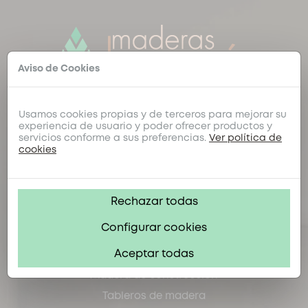
Aviso de Cookies
Usamos cookies propias y de terceros para mejorar su
Transformación y distribución de todo tipo de
experiencia de usuario y poder ofrecer productos y
maderas y sus derivados
servicios conforme a sus preferencias.
Ver política de
cookies
923 12 34 71 / 912 99 78 17
SALAMANCA / MADRID
Rechazar todas
Configurar cookies
Nuestro producto
Aceptar todas
Madera de construcción
Tableros de madera