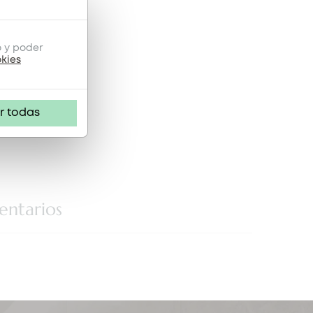
o y poder
okies
r todas
ntarios