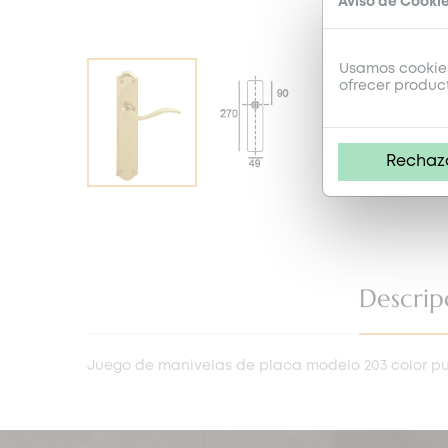
Aviso de Cooki
Usamos cookies
ofrecer produc
Rechaz
Descrip
Juego de manivelas de placa modelo 203 color pu