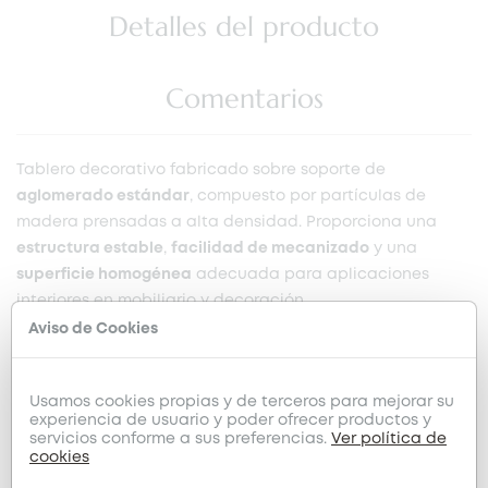
Detalles del producto
Comentarios
Tablero decorativo fabricado sobre soporte de
aglomerado estándar
, compuesto por partículas de
madera prensadas a alta densidad. Proporciona una
estructura estable
,
facilidad de mecanizado
y una
superficie homogénea
adecuada para aplicaciones
interiores en mobiliario y decoración.
Aviso de Cookies
Recubierto por ambas caras con melamina en
diseño
Acacia Lakeland (H1277)
, que ofrece una interpretación
natural y cálida de la madera de acacia, con vetas
Usamos cookies propias y de terceros para mejorar su
experiencia de usuario y poder ofrecer productos y
suaves y tonos miel equilibrados que aportan elegancia
servicios conforme a sus preferencias.
Ver política de
y versatilidad.
cookies