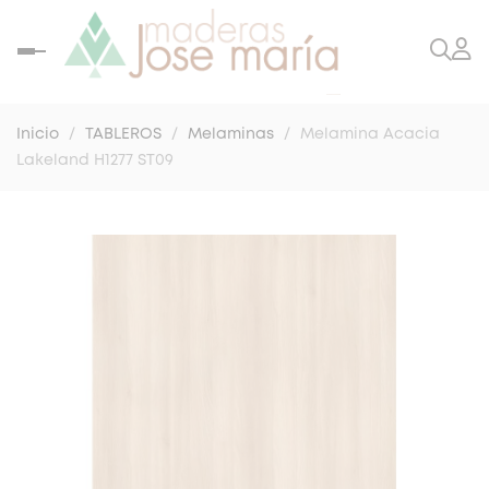
Navegación
de
palanca
Inicio
TABLEROS
Melaminas
Melamina Acacia
Lakeland H1277 ST09