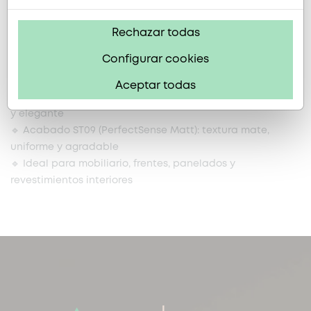
El
acabado ST09 (PerfectSense Matt)
proporciona una
textura mate, suave al tacto y con baja reflexión de luz,
Rechazar todas
ideal para ambientes modernos y sofisticados.
Configurar cookies
🔹 Soporte aglomerado: económico, resistente y fácil de
trabajar
Aceptar todas
🔹 Diseño Acacia Lakeland H1277: madera cálida, natural
y elegante
🔹 Acabado ST09 (PerfectSense Matt): textura mate,
uniforme y agradable
🔹 Ideal para mobiliario, frentes, panelados y
revestimientos interiores